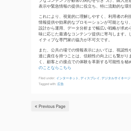
ブなコンテンツが顧客の関心を引きつけ、購入意
表示や緊急情報の提供に役立ち、特に流動的な環
これにより、視覚的に理解しやすく、利用者の利
情報提供や効果的なプロモーションが可能となり
設計から運用、データ分析まで幅広い戦略が求めら
味に応じた最適なコンテンツ提供に寄与します。
イティブな専門家の協力が不可欠です。
また、公共の場での情報表示においては、視認性
達に責任を持つことは、信頼性の向上にも繋がり
く、顧客との接点での体験を革新する可能性を秘
のことならこちら
Filed under:
インターネット
,
ディスプレイ
,
デジタルサイネージ
Tagged with:
広告
Previous Page