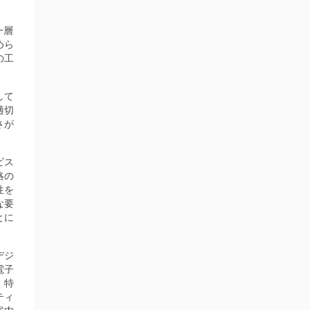
一層
めら
の工
して
適切
さが
ビス
略の
性を
な要
とに
デジ
電子
。特
ティ