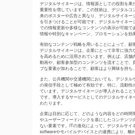
デジタルサイネージは、情報源としての役割を果
重要性を増しています。
この技術は、デジタルコ
来のポスターや広告と異なり、デジタルサイネー
を引きつけることが可能です。デジタルサイネー
での情報更新や多様なコンテンツの表示が可能で
情報や特別なキャンペーン、プロモーションを効
有効なコンテンツ戦略を用いることによって、顧
デジタルサイネージは、企業にとって非常に強力
を高めるために活用されています。例えば、店舗
動画や、顧客参加型のコンテンツを流すことで、
ブな要素が加わることで、顧客はより興味を持ち
また、公共機関や交通機関においても、デジタル
の発信手段として極めて有効です。特に、流動性
ています。デジタルサイネージが導入されること
です。導入するサービスとしてのデジタルサイネ
わたります。
企業は目的に応じて、どのような内容をどの時間
やユーザーフィードバックを基にしたコンテンツ
ない要素です。ITの進化によって、デジタルサイ
softwareやモバイルデバイスとの連携により