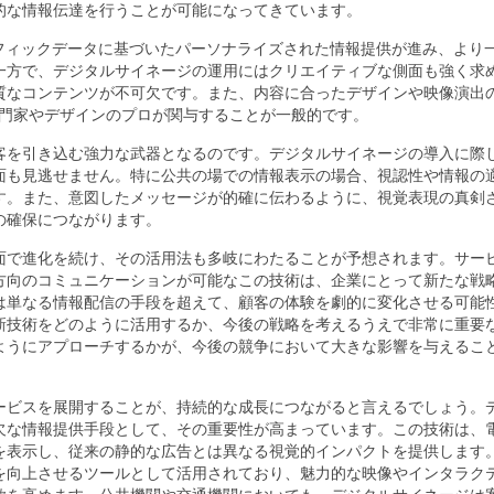
的な情報伝達を行うことが可能になってきています。
フィックデータに基づいたパーソナライズされた情報提供が進み、より
一方で、デジタルサイネージの運用にはクリエイティブな側面も強く求
質なコンテンツが不可欠です。また、内容に合ったデザインや映像演出
専門家やデザインのプロが関与することが一般的です。
客を引き込む強力な武器となるのです。デジタルサイネージの導入に際
面も見逃せません。特に公共の場での情報表示の場合、視認性や情報の
す。また、意図したメッセージが的確に伝わるように、視覚表現の真剣
の確保につながります。
面で進化を続け、その活用法も多岐にわたることが予想されます。サー
方向のコミュニケーションが可能なこの技術は、企業にとって新たな戦
は単なる情報配信の手段を超えて、顧客の体験を劇的に変化させる可能
新技術をどのように活用するか、今後の戦略を考えるうえで非常に重要
ようにアプローチするかが、今後の競争において大きな影響を与えるこ
ービスを展開することが、持続的な成長につながると言えるでしょう。
欠な情報提供手段として、その重要性が高まっています。この技術は、
を表示し、従来の静的な広告とは異なる視覚的インパクトを提供します
を向上させるツールとして活用されており、魅力的な映像やインタラク