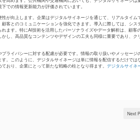
欲を高めます。公共機関や交通機関においても、デジタルサイネージは
境下での情報更新能力が評価されています。
便性が向上します。企業はデジタルサイネージを通じて、リアルタイム
、顧客とのコミュニケーションを強化できます。導入に際しては、シス
れます。特にAI技術を活用したパーソナライズやデータ解析は、顧客
しかし、高品質なコンテンツやデザインの工夫も同様に重要であり、ク
やプライバシーに対する配慮が必要です。情報の取り扱いやメッセージ
ます。このように、デジタルサイネージは単に情報を配信するだけでは
めており、企業にとって新たな戦略の柱となり得ます。
デジタルサイネ
Next 