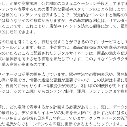
たし、企業や商業施設、公共機関のコミュニケーション手段としてます
ンテンツを表示するための電子的な看板やスクリーンのことを指します
ジは動的なコンテンツを提供することで、視覚的なインパクトと顧客の
ジは様々なサイズや形式がありますが、その基本的な利点は、リアルタ
あることです。これにより、店舗やイベントを訪れる顧客に対して、最
果的に通知できます。
客の注意を引くことや、行動を促すことができるのです。サービスとし
なツールといえます。特に、小売業では、商品の販売促進や新商品の認
内のいたるところに配置されたデジタルサイネージは、商品の魅力を伝
買い物体験を向上させる役割を果たしています。このようなインタラク
、購入意欲が高まるのです。
サイネージは活用の幅を広げています。駅や空港での案内表示や、緊急
の高い環境では、情報の迅速な更新が重要ですので、この技術は非常に
で、視覚的に分かりやすい情報提供が実現し、利用者の利便性が向上す
ージは、システム設計からコンテンツ制作、運用、メンテナンスまで多
帯に、どの場所で表示するかを計画する必要があります。更に、データ
の最適化も、デジタルサイネージの効果を最大限に引き出すためには欠
ネージを支える技術も日進月歩で向上しています。クラウドベースの管
、離れた場所からでもコンテンツを即座に更新できるようになっています。