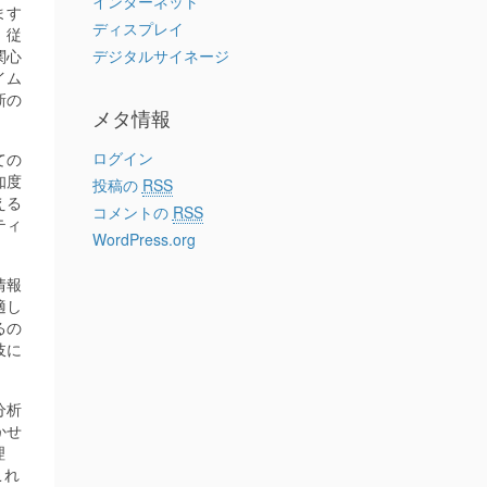
インターネット
ます
ディスプレイ
。従
デジタルサイネージ
関心
イム
新の
メタ情報
ログイン
ての
知度
投稿の
RSS
える
コメントの
RSS
ティ
WordPress.org
情報
適し
るの
岐に
分析
かせ
理
これ