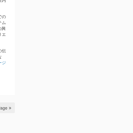
案内
での
テム
の興
リエ
の伝
な
ージ
Page