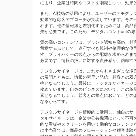
により、企業は時間やコストを削減しつつ、効果
また、AI技術の活用により、ユーザーのデモグラ
効果的な顧客アプローチが実現しています。その
れます。他の情報源と差別化するためには、高品
夫が必要です。このため、デジタルコントentの
質の高いコンテンツは、ブランド認知を高め、顧
留意する点として、遵守すべき規制や倫理的な側
性、プライバシーの観点からの配慮が求められま
必要です。情報の扱いに対する責任感が、信頼性
デジタルサイネージは、これからもさまざまな場
の展開とともに、情報の素早い発信、顧客との双
柱となるでしょう。最後に、デジタルサイネージ
秘めています。自身のビジネスにおいて、この革
素となるでしょう。顧客との接点において、どの
なるからです。
デジタルサイネージを積極的に活用し、独自のサ
タルサイネージは、企業や公共機関にとって不可
的な看板やスクリーンを用いて動的なコンテンツ
に小売業では、商品のプロモーションや顧客体験