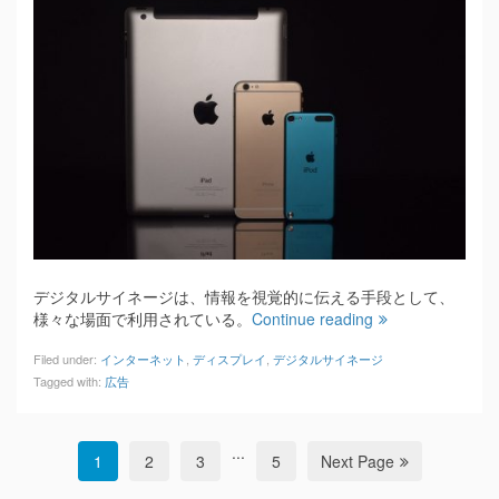
デジタルサイネージは、情報を視覚的に伝える手段として、
様々な場面で利用されている。
Continue reading
Filed under:
インターネット
,
ディスプレイ
,
デジタルサイネージ
Tagged with:
広告
...
1
2
3
5
Next Page