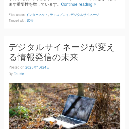
ます重要性を増しています。
Continue reading
Filed under:
インターネット
,
ディスプレイ
,
デジタルサイネージ
Tagged with:
広告
デジタルサイネージが変え
る情報発信の未来
Posted on
2025年1月24日
By
Fausto