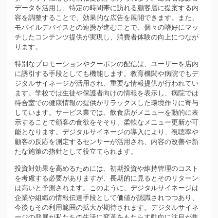
データを活用し、特定の時間帯に訪れる顧客層に提案する内
容を調整することで、効果的な広告を展開できます。また、
モバイルデバイスとの連携が進むことで、個々の嗜好にマッ
チしたコンテンツ提供が実現し、消費者体験の向上につなが
ります。
特別なプロモーションやクーポンの配信は、ユーザーを店内
に誘引する手段としても機能します。教育機関や病院でもデ
ジタルサイネージが活用され、重要な情報提供が行われてい
ます。学校では生徒や保護者向けの情報を表示し、病院では
待合室での健康情報の提供がリラックスした環境作りに寄与
しています。サービス業では、飲食店がメニューを動的に表
示することで顧客の食欲をそそり、柔軟なメニュー更新が可
能となります。デジタルサイネージの導入により、視聴率や
顧客の反応を測定するセンサーが活用され、内容の改善や新
たな施策の指針として役立てられます。
投資対効果を高めるためには、初期投資や維持管理のコスト
を考慮する必要がありますが、長期的に見るとそのリターン
は高いと予測されます。このように、デジタルサイネージは
企業や組織の情報伝達手段として価値が認識されつつあり、
今後もその利用範囲の拡大が期待されます。デジタルサイネ
ージの発展が私たちの生活に変革をもたらす動向に注目が集