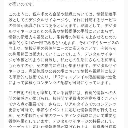
が高いのです。
このように、税を求める企業や組織においては、情報伝達手
段としてのデジタルサイネージや、それに付随するサービス
の価値が認識されつつあるといえます。結論として、デジタ
ルサイネージはただの広告や情報提供の手段にとどまらず、
情報の伝達力を基盤とし、消費者の体験を向上させるための
革新的なICTの一部であるといえます。それに伴うサービスの
向上や、情報活用の具体的ニーズに応えることで、今後もそ
の利用範囲は拡大していくことでしょう。デジタルサイネー
ジが今後どのように発展し、私たちの生活にさらなる変革を
もたらすのか、その動向に注目が集まります。デジタルサイ
ネージは、商業施設や公共の場において情報を視覚的に伝え
る革新的な技術であり、LEDディスプレイや液晶画面の進化
によって多様なコンテンツの配信が可能になっています。
この技術の利用が増加している背景には、視覚的情報への人
間の敏感さが挙げられ、短時間で消費者の注意を引くことが
できる点が重要です。さらに、リアルタイムでのコンテンツ
更新が可能で、季節やイベントに応じた情報提供が行えるた
め、その柔軟性が企業のマーケティング戦略において重要な
役割を果たしています。デジタルサイネージの特長として、
ターゲットに応じた情報提供が挙げられます。運営者は顧客