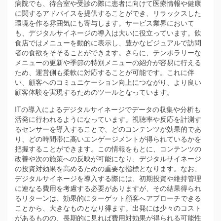
病院でも、待合室や受診の際に患者に向けて医療情報や健康
に関するアドバイスを提供することができ、リラックスした
環境を作る雰囲気にも寄与します。サービス業界において
も、デジタルサイネージの導入は大いに役立っています。飲
食店ではメニューを動的に表示し、豊かなビジュアルで訪問
者の食欲をそそることができます。さらに、テンポラリーな
メニューの更新や季節の特別メニューの紹介が容易に行える
ため、運営側も柔軟に対応することが可能です。これに伴
い、顧客へのコミュニケーション向上につながり、より良い
顧客体験を実現するためのツールとなっています。
ITの導入によるデジタルサイネージでデータの収集や分析も
活発に行われるようになっています。視聴率や反応を計測す
るセンサーを導入することで、どのコンテンツが効果的であ
り、どの時間帯に高いエンゲージメントが得られているかを
把握することができます。この情報をもとに、コンテンツの
改善や次の施策への反映が可能になり、デジタルサイネージ
の投資対効果を高めるための重要な指標となります。なお、
デジタルサイネージを導入する際には、初期投資や維持管理
に連なる費用を考慮する必要がありますが、その結果得られ
るリターンは、効果的にターゲット顧客へアプローチできる
ことから、大きなものとなり得ます。出発には少々のコスト
があるものの、長期的に見れば費用対効果が得られる可能性