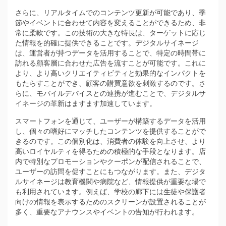
さらに、リアルタイムでのコンテンツ更新が可能であり、季
節やイベントに合わせて内容を変えることができるため、非
常に柔軟です。この技術の大きな特長は、ターゲットに応じ
た情報を的確に提供できることです。デジタルサイネージ
は、運営者が持つデータを活用することで、特定の時間帯に
訪れる顧客層に合わせた広告を流すことが可能です。これに
より、より高いクリエイティビティと効果的なインパクトを
もたらすことができ、顧客の購買意欲を刺激するのです。さ
らに、モバイルデバイスとの連携が進むことで、デジタルサ
イネージの革新はますます加速しています。
スマートフォンを通じて、ユーザーが構築するデータを活用
し、個々の嗜好にマッチしたコンテンツを提供することがで
きるのです。この個別化は、消費者の体験を向上させ、より
高いロイヤルティを得るための積極的な手段となります。店
内で特別なプロモーションやクーポンが配信されることで、
ユーザーの訪問を促すことにもつながります。また、デジタ
ルサイネージは教育機関や病院など、情報提供が重要な場で
も利用されています。例えば、学校の廊下には生徒や保護者
向けの情報を表示するためのスクリーンが設置されることが
多く、重要なアナウンスやイベントの告知が行われます。