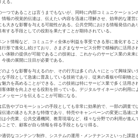
りえる。
の一つであることは言うまでもないが、同時に内部コミュニケーション
。情報の視覚的伝達は、伝えたい内容を迅速に理解させ、効率的な運営
にも大きな影響を与える可能性がある。公共空間における情報発信のあ
共有する手段としての役割を果たすことが期待されている。
ベント情報など、コミュニティ全体が利益を享受できる形に進化するこ
進行形で進化し続けており、さまざまなサービス分野で積極的に活用さ
しい体験の提供が可能であるこの技術は、これからのサービス業の未来
。今後の展開に注目が必要である。
どのような影響を与えるのか、その行方は多くの人々にとって興味深い
たな手段として急速に普及している技術であり、従来の看板や印刷物と
な魅力を高めることができる。この技術は特にサービス業で多く活用さ
顧客体験を向上させる役割を担っている。デジタルサイネージの利用に
にメッセージを伝えることが可能になる。
は広告やプロモーションの手段としても非常に効果的で、一部の調査で
報伝達の速さも大きな特徴であり、特売やキャンペーンの変更に迅速に
術は小売業、公共交通機関、教育現場など、様々な分野での利用が進ん
ることで、顧客が自ら情報を得る手段ともなり得る。
や適切なコンテンツ制作、システムの運用・メンテナンスといった課題