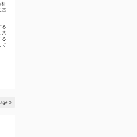
分析
に基
する
を共
する
して
Page