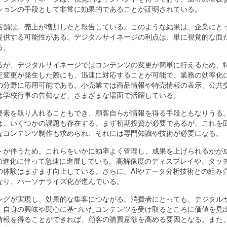
ションの手段として非常に効果的であることが証明されている。
店舗は、売上が増加したと報告している。このような結果は、企業にと
提供する可能性がある。デジタルサイネージの利点は、単に視覚的な面
る。
るが、デジタルサイネージではコンテンツの変更が簡単に行えるため、
定変更が発生した際にも、迅速に対応することが可能で、業務の効率化
の分野に応用可能である。小売業では商品情報や特売情報の表示、公共
は学校行事の告知など、さまざまな場面で活躍している。
要素を取り入れることもでき、顧客自らが情報を得る手段ともなりうる
は、いくつかの課題も存在する。まず初期投資が必要であるが、これを
なコンテンツ制作も求められ、それには専門知識や技術が必要になる。
トが伴うため、これらをいかに効率よく管理し、成果を上げられるかが
の進化に伴って急速に進展している。高解像度のディスプレイや、タッ
体験はますます向上している。さらに、AIやデータ分析技術との組み
なり、パーソナライズ化が進んでいる。
ングが実現し、効果的な集客につながる。消費者にとっても、デジタル
、自身の興味や関心に基づいたコンテンツを受け取るところに価値を見
情報を得ることができれば、顧客の購買意欲を高める要因となる。また