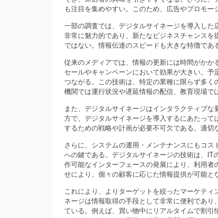
も注目を集めやすい。このため、広告やプロモー
一部の調査では、デジタルサイネージを導入した
非常に魅力的であり、新たなビジネスチャンスを
ではない。情報伝達のスピードも大きな特徴であ
従来のメディアでは、情報の更新には時間がかか
セールやキャンペーンにおいて効果が大きい。予
つながる。この技術は、特定の業種に限らず多く
機関では運行状況や遅延情報の配信、教育現場で
また、デジタルサイネージはインタラクティブな
方で、デジタルサイネージを導入するにあたって
するための戦略や計画が必要不可欠である。適切
さらに、システムの運用・メンテナンスにもコス
への鍵である。デジタルサイネージの技術は、IT
作可能なインターフェースの発展により、利用者の
せにより、個々の顧客に応じた情報提供が可能と
これにより、よりターゲットを絞ったマーケティ
ネージは情報取得の手段として非常に便利であり
ている。例えば、買い物中にリアルタイムで割引