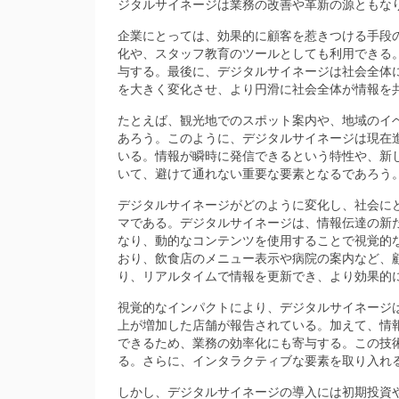
ジタルサイネージは業務の改善や革新の源ともな
企業にとっては、効果的に顧客を惹きつける手段
化や、スタッフ教育のツールとしても利用できる
与する。最後に、デジタルサイネージは社会全体
を大きく変化させ、より円滑に社会全体が情報を
たとえば、観光地でのスポット案内や、地域のイ
あろう。このように、デジタルサイネージは現在
いる。情報が瞬時に発信できるという特性や、新
いて、避けて通れない重要な要素となるであろう
デジタルサイネージがどのように変化し、社会に
マである。デジタルサイネージは、情報伝達の新
なり、動的なコンテンツを使用することで視覚的
おり、飲食店のメニュー表示や病院の案内など、
り、リアルタイムで情報を更新でき、より効果的
視覚的なインパクトにより、デジタルサイネージ
上が増加した店舗が報告されている。加えて、情
できるため、業務の効率化にも寄与する。この技
る。さらに、インタラクティブな要素を取り入れ
しかし、デジタルサイネージの導入には初期投資