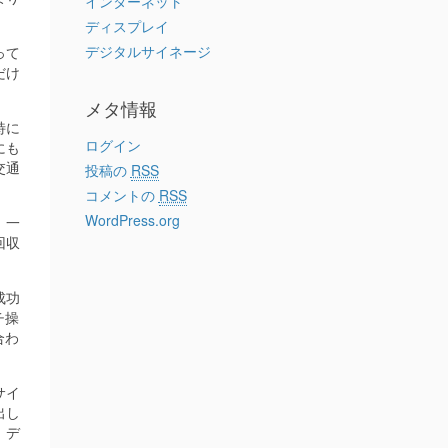
インターネット
ディスプレイ
デジタルサイネージ
って
だけ
メタ情報
特に
ログイン
にも
交通
投稿の
RSS
コメントの
RSS
WordPress.org
。一
回収
成功
チ操
合わ
サイ
出し
、デ