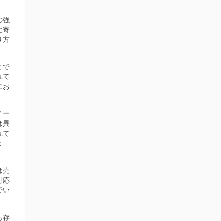
の強
に寄
り方
とで
れて
にお
テー
は異
れて
よ
は売
対応
でい
も存