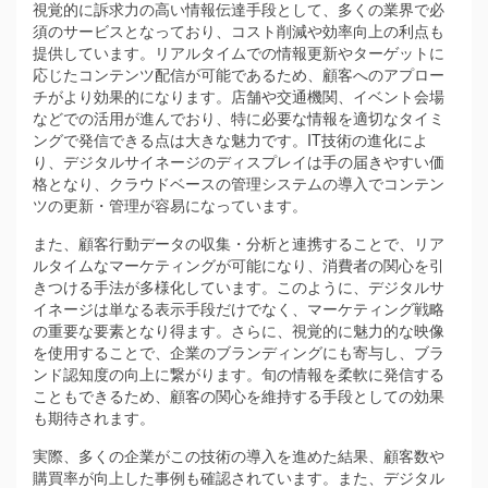
視覚的に訴求力の高い情報伝達手段として、多くの業界で必
須のサービスとなっており、コスト削減や効率向上の利点も
提供しています。リアルタイムでの情報更新やターゲットに
応じたコンテンツ配信が可能であるため、顧客へのアプロー
チがより効果的になります。店舗や交通機関、イベント会場
などでの活用が進んでおり、特に必要な情報を適切なタイミ
ングで発信できる点は大きな魅力です。IT技術の進化によ
り、デジタルサイネージのディスプレイは手の届きやすい価
格となり、クラウドベースの管理システムの導入でコンテン
ツの更新・管理が容易になっています。
また、顧客行動データの収集・分析と連携することで、リア
ルタイムなマーケティングが可能になり、消費者の関心を引
きつける手法が多様化しています。このように、デジタルサ
イネージは単なる表示手段だけでなく、マーケティング戦略
の重要な要素となり得ます。さらに、視覚的に魅力的な映像
を使用することで、企業のブランディングにも寄与し、ブラ
ンド認知度の向上に繋がります。旬の情報を柔軟に発信する
こともできるため、顧客の関心を維持する手段としての効果
も期待されます。
実際、多くの企業がこの技術の導入を進めた結果、顧客数や
購買率が向上した事例も確認されています。また、デジタル