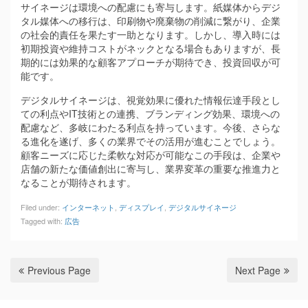
サイネージは環境への配慮にも寄与します。紙媒体からデジ
タル媒体への移行は、印刷物や廃棄物の削減に繋がり、企業
の社会的責任を果たす一助となります。しかし、導入時には
初期投資や維持コストがネックとなる場合もありますが、長
期的には効果的な顧客アプローチが期待でき、投資回収が可
能です。
デジタルサイネージは、視覚効果に優れた情報伝達手段とし
ての利点やIT技術との連携、ブランディング効果、環境への
配慮など、多岐にわたる利点を持っています。今後、さらな
る進化を遂げ、多くの業界でその活用が進むことでしょう。
顧客ニーズに応じた柔軟な対応が可能なこの手段は、企業や
店舗の新たな価値創出に寄与し、業界変革の重要な推進力と
なることが期待されます。
Filed under:
インターネット
,
ディスプレイ
,
デジタルサイネージ
Tagged with:
広告
Previous Page
Next Page