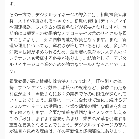
す。
その一方で、デジタルサイネージの導入には、初期投資や維
持コストが考慮されるべきです。初期の費用はディスプレイ
や関連機器、システムの設置料などが必要となりますが、長
期的には顧客への効果的なアプローチや改善のサイクルを回
すことにより、十分に回収可能な投資となります。また、管
理や運用についても、容易さが増しているとはいえ、多少の
知識や技術が求められるため、運用者の教育やシステムのメ
ンテナンスも考慮する必要があります。結論として、デジタ
ルサイネージは企業のための強力なツールとなることでしょ
う。
視覚効果が高い情報伝達方法としての利点、IT技術との連
携、ブランディング効果、環境への配慮など、多岐にわたる
利点があり、今後さらに多くの業界でその可能性が探られて
いくことでしょう。顧客のニーズに合わせて進化し続けるデ
ジタルサイネージの活用は、企業や店舗の新たな価値を創出
する鍵となります。必要な情報を適切なタイミングで伝える
この手段は、ますます需要が高まり、業界の変革を促進する
重要な要素となることでしょう。デジタルサイネージの導入
が注目を集める理由は、その革新性と多機能性にあります。