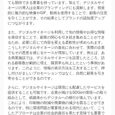
ても期待できる要素を持っています。加えて、デジタルサイ
ネージの導入は企業のブランディングにも貢献します。視覚
的に魅力的な映像やGIF、動画を使用することで、顧客の注意
を引くことができ、その結果としてブランドの認知度アップ
につながります。
また、デジタルサイネージを利用して旬の情報やお得な情報
を発信することで、顧客の関心を引き続き集めることができ
るため、必要に応じて内容を変える柔軟性が求められます。
こうしたデジタルサイネージの進化に合わせて、実際の企業
でもその恩恵を感じるケースが増加しています。例えば、あ
る商業施設では、デジタルサイネージを設置したところ、訪
れる顧客数が劇的に増え、購買率も向上したという事例があ
ります。このように、情報の表示方法を工夫することで、押
し付けがましいプロモーションではなく、自然に顧客を引き
寄せることができるのです。
さらに、デジタルサイネージは環境にも配慮したサービスを
提供することも可能です。企業が掲げるSDGsや環境への取り
組みとして、紙媒体からデジタルへの移行が進んでいます。
これにより、印刷物の削減や廃棄物の減少を図ることができ
るのです。特に環境問題が重要視される現代において、こう
したアプローチは企業の社会的責任を果たす意味でも重要で