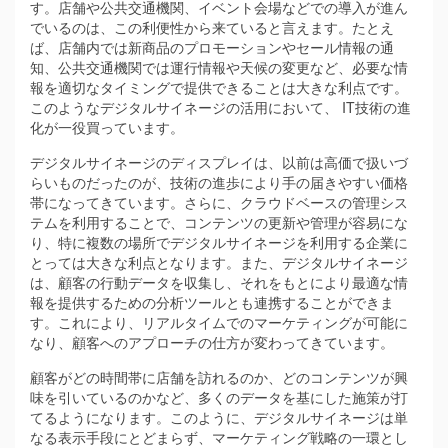
す。店舗や公共交通機関、イベント会場などでの導入が進ん
でいるのは、この利便性から来ていると言えます。たとえ
ば、店舗内では新商品のプロモーションやセール情報の通
知、公共交通機関では運行情報や天候の変更など、必要な情
報を適切なタイミングで提供できることは大きな利点です。
このようなデジタルサイネージの活用において、 IT技術の進
化が一役買っています。
デジタルサイネージのディスプレイは、以前は高価で扱いづ
らいものだったのが、技術の進歩により手の届きやすい価格
帯になってきています。さらに、クラウドベースの管理シス
テムを利用することで、コンテンツの更新や管理が容易にな
り、特に複数の場所でデジタルサイネージを利用する企業に
とっては大きな利点となります。また、デジタルサイネージ
は、顧客の行動データを収集し、それをもとにより最適な情
報を提供するための分析ツールとも連携することができま
す。これにより、リアルタイムでのマーケティングが可能に
なり、顧客へのアプローチの仕方が変わってきています。
顧客がどの時間帯に店舗を訪れるのか、どのコンテンツが興
味を引いているのかなど、多くのデータを基にした施策が打
てるようになります。このように、デジタルサイネージは単
なる表示手段にとどまらず、マーケティング戦略の一環とし