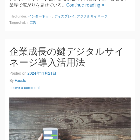
業界で広がりを見せている。
Continue reading
Filed under:
インターネット
,
ディスプレイ
,
デジタルサイネージ
Tagged with:
広告
企業成長の鍵デジタルサイ
ネージ導入活用法
Posted on
2024年11月21日
By
Fausto
Leave a comment